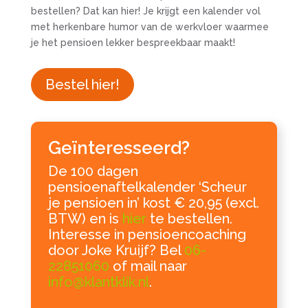
bestellen? Dat kan hier! Je krijgt een kalender vol
met herkenbare humor van de werkvloer waarmee
je het pensioen lekker bespreekbaar maakt!
Bestel hier!
Geïnteresseerd?
De 100 dagen
pensioenaftelkalender ‘Scheur
je pensioen in’ kost € 20,95 (excl.
BTW) en is
hier
te bestellen.
Interesse in pensioencoaching
door Joke Kruijf? Bel
06-
22851060
of mail naar
info@klantklik.nl
.