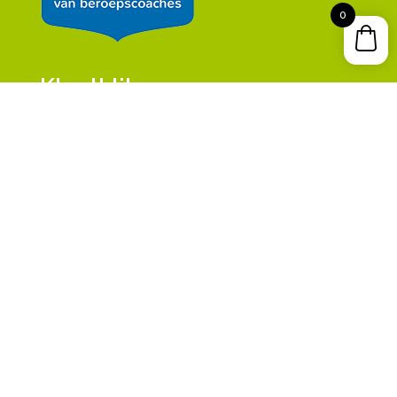
0
Klantklik
Algemene voorwaarden
Disclaimer & Privacy Policy
Adres
Klantklik
Hof van Portland 11
3162WJ, Rhoon
Contact