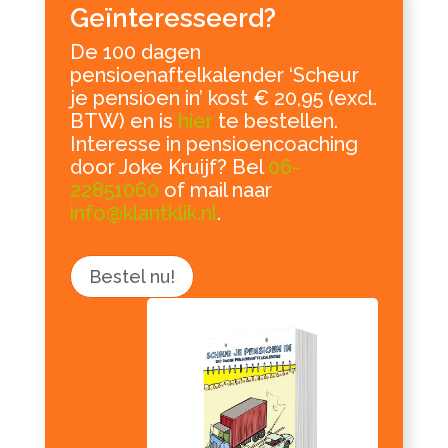
Geïnteresseerd?
De 100 dagen
pensioenaftelkalender ‘Scheur
je pensioen in’ kost € 20,95 (excl.
BTW) en is
hier
te bestellen.
Interesse in pensioencoaching
door Joke Kruijf? Bel
06-
22851060
of mail naar
info@klantklik.nl
.
Bestel nu!