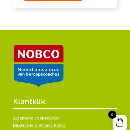
Klantklik
0
Algemene voorwaarden
Disclaimer & Privacy Policy