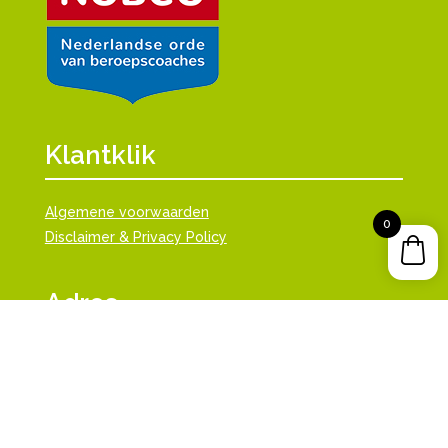
Klantklik
Algemene voorwaarden
0
Disclaimer & Privacy Policy
Adres
Klantklik
Hof van Portland 11
3162WJ, Rhoon