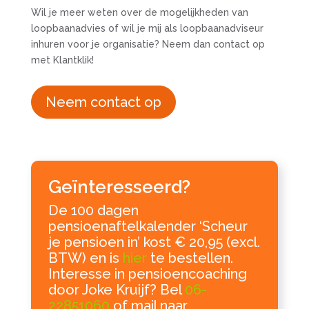
Wil je meer weten over de mogelijkheden van
loopbaanadvies of wil je mij als loopbaanadviseur
inhuren voor je organisatie? Neem dan contact op
met Klantklik!
Neem contact op
Geïnteresseerd?
De 100 dagen
pensioenaftelkalender ‘Scheur
je pensioen in’ kost € 20,95 (excl.
BTW) en is
hier
te bestellen.
Interesse in pensioencoaching
door Joke Kruijf? Bel
06-
22851060
of mail naar