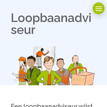
Loopbaanadvi
seur
Een loopbaanadviseur wijst