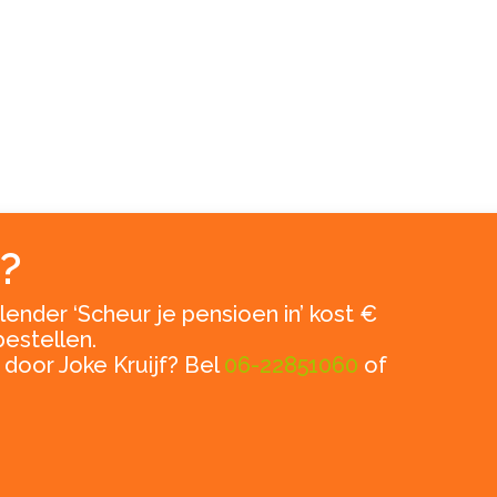
?
ender ‘Scheur je pensioen in’ kost €
bestellen.
 door Joke Kruijf? Bel
06-22851060
of