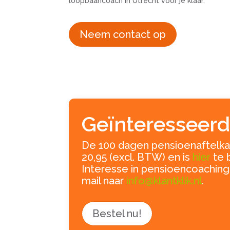
loopbaancoach in Utrecht voor je klaar.
Neem contact op
Geïnteresseerd
De 100 dagen pensioenaftelkal
20,95 (excl. BTW) en is
hier
te 
Interesse in pensioencoaching
mail naar
info@klantklik.nl
.
Bestel nu!