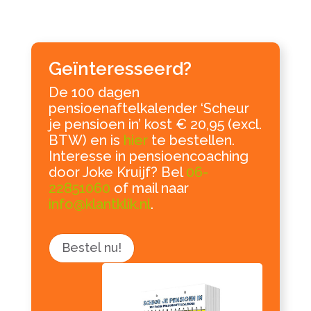
Geïnteresseerd?
De 100 dagen
pensioenaftelkalender ‘Scheur
je pensioen in’ kost € 20,95 (excl.
BTW) en is
hier
te bestellen.
Interesse in pensioencoaching
door Joke Kruijf? Bel
06-
22851060
of mail naar
info@klantklik.nl
.
Bestel nu!