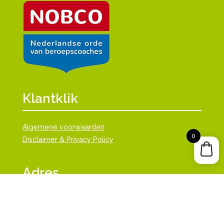
Klantklik
Algemene voorwaarden
0
Disclaimer & Privacy Policy
Adres
Klantklik
Hof van Portland 11
3162WJ, Rhoon